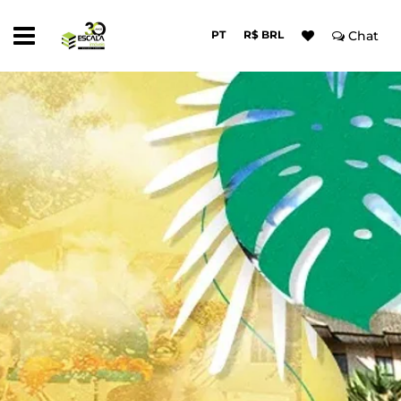
PT
R$ BRL
Chat