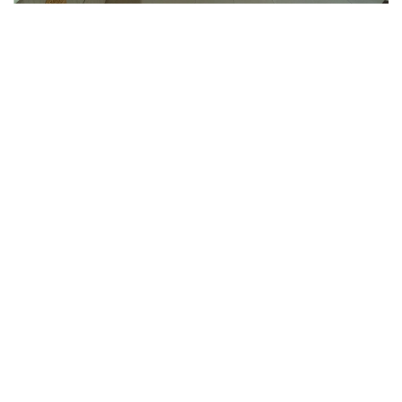
Links úteis
Anuncie seu imóvel
Locação Residencial ou Comercial
Indique e Ganhe
Termos e Condições
Políticas de Privacidade
Siga nossas redes