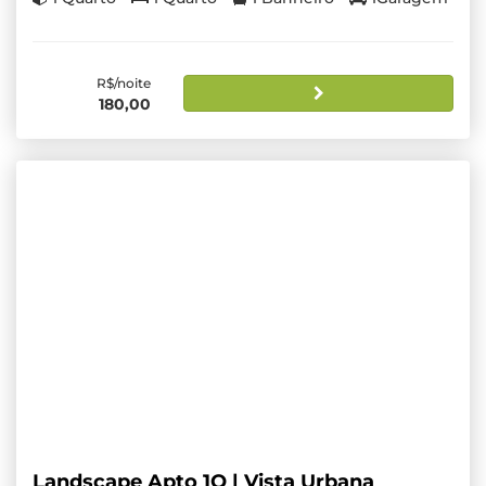
R$/noite
180,00
Landscape Apto 1Q | Vista Urbana