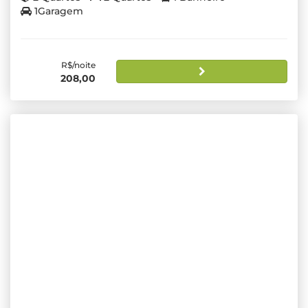
1Garagem
R$/noite
208,00