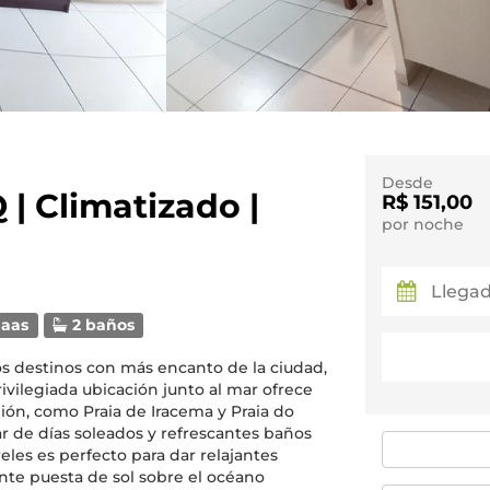
Desde
 | Climatizado |
R$ 151,00
por noche
aas
2 baños
los destinos con más encanto de la ciudad,
rivilegiada ubicación junto al mar ofrece
gión, como Praia de Iracema y Praia do
ar de días soleados y refrescantes baños
les es perfecto para dar relajantes
nte puesta de sol sobre el océano