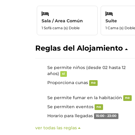
Sala / Area Común
Suite
1 Sofá cama (s) Doble
1 Cama (s) Dobl
Reglas del Alojamiento
Se permite niños (desde 02 hasta 12
años)
sí
Proporciona cunas
no
Se permite fumar en la habitación
no
Se permiten eventos
no
Horario para llegadas
15:00 - 23:00
ver todas las reglas