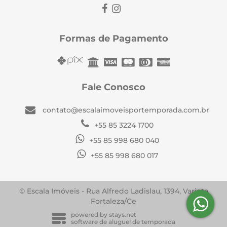
Formas de Pagamento
Fale Conosco
contato@escalaimoveisportemporada.com.br
+55 85 3224 1700
+55 85 998 680 040
+55 85 998 680 017
© Escala Imóveis - Rua Alfredo Ladislau, 1394, Varjota
Fortaleza/Ce
powered by
stays.net
software de aluguel de temporada