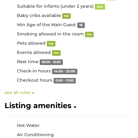
Suitable for infants (under 2 years)
yes
Baby cribs available
no
Min Age of the Main Guest
18
Smoking allowed in the room
no
Pets allowed
no
Events allowed
no
Rest time
18:00 - 8:00
Check-in hours
14:00 - 23:00
Checkout hours
0:00 - 11:00
see all rules
Listing amenities
Hot Water
Air Conditioning